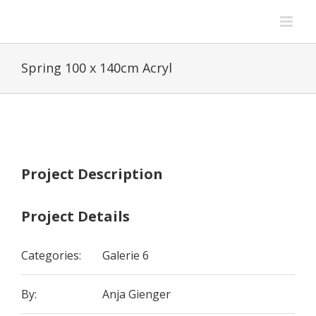
Zum
Inhalt
springen
Spring 100 x 140cm Acryl
View
Larger
Image
Project Description
Project Details
Categories:
Galerie 6
By:
Anja Gienger