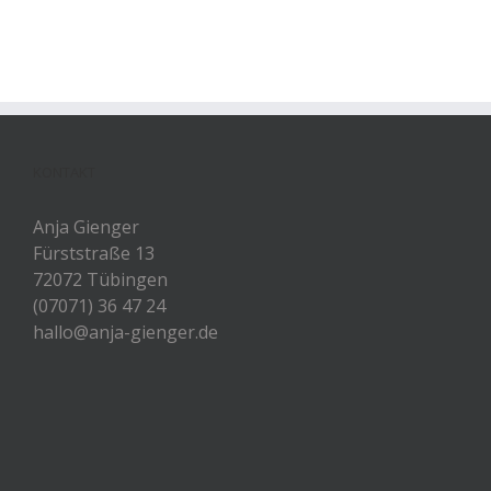
KONTAKT
Anja Gienger
Fürststraße 13
72072 Tübingen
(07071) 36 47 24
hallo@anja-gienger.de