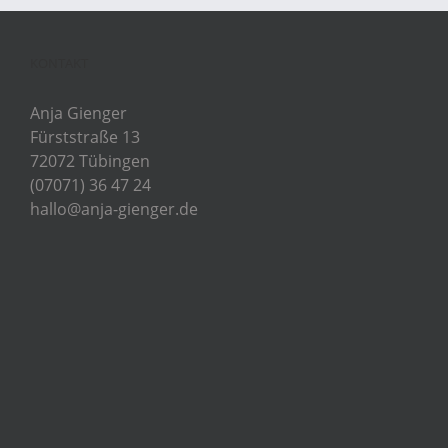
KONTAKT
Anja Gienger
Fürststraße 13
72072 Tübingen
(07071) 36 47 24
hallo@anja-gienger.de