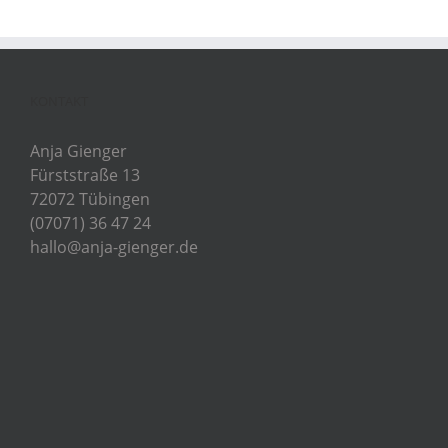
KONTAKT
Anja Gienger
Fürststraße 13
72072 Tübingen
(07071) 36 47 24
hallo@anja-gienger.de