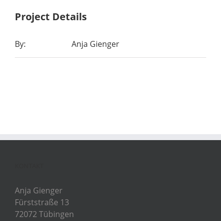
Project Details
By:
Anja Gienger
KONTAKT
Anja Gienger
Fürststraße 13
72072 Tübingen