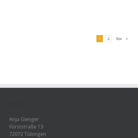
Vor
1
2
KONTAKT
Anja Gienger
Fürststraße 13
72072 Tübingen