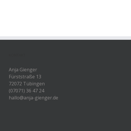
KONTAKT
Anja Gienger
Fürststraße 13
72072 Tübingen
(07071) 36 47 24
hallo@anja-gienger.de