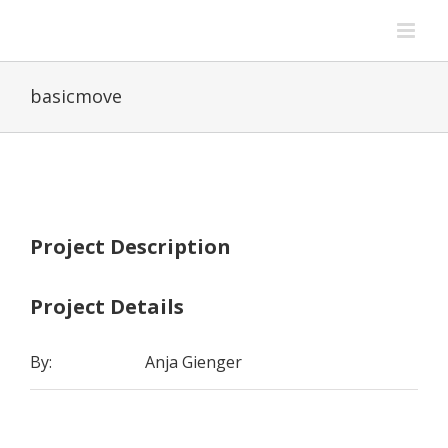
Zum
Inhalt
springen
basicmove
View
Larger
Image
Project Description
Project Details
By:
Anja Gienger