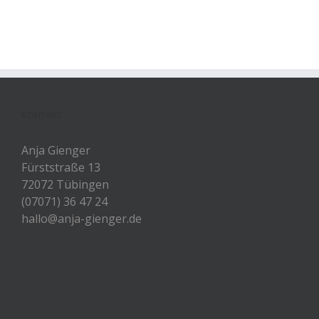
KONTAKT
Anja Gienger
Fürststraße 13
72072 Tübingen
(07071) 36 47 24
hallo@anja-gienger.de